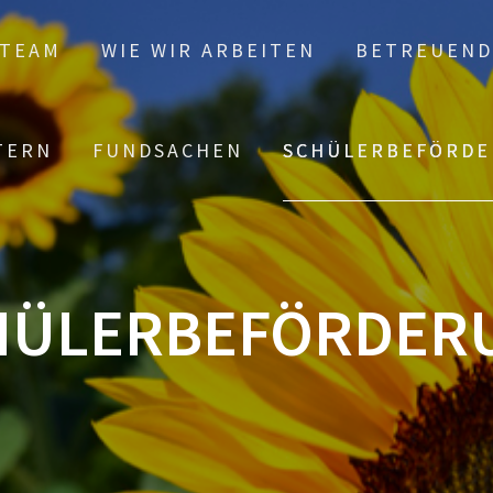
TEAM
WIE WIR ARBEITEN
BETREUEND
TERN
FUNDSACHEN
SCHÜLERBEFÖRD
HÜLERBEFÖRDER