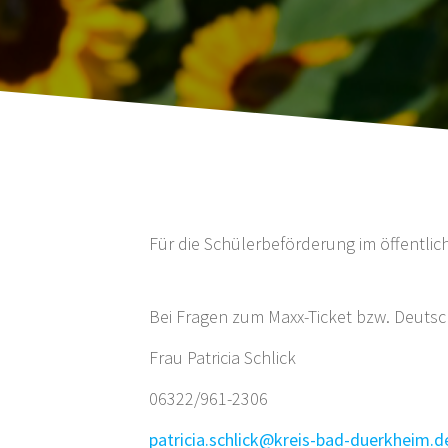
Für die Schülerbeförderung im öffentlic
Bei Fragen zum Maxx-Ticket bzw. Deutsch
Frau Patricia Schlick
06322/961-2306
patricia.schlick@kreis-bad-duerkheim.d