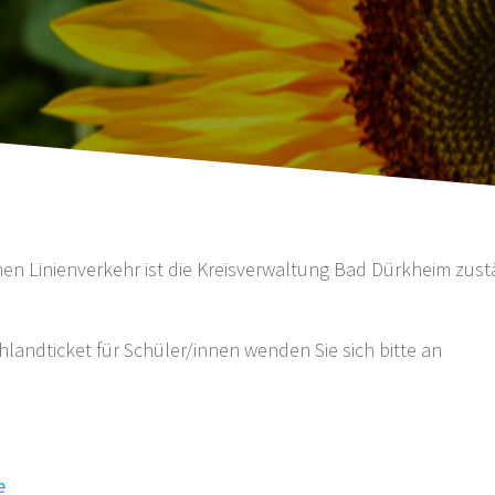
hen Linienverkehr ist die Kreisverwaltung Bad Dürkheim zust
landticket für Schüler/innen wenden Sie sich bitte an
e